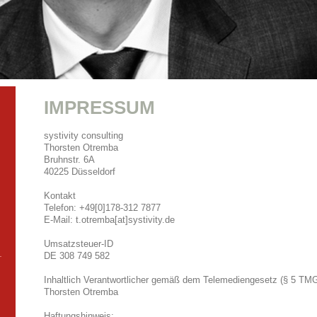
IMPRESSUM
systivity consulting
Thorsten
Otremba
Bruhnstr.
6A
40225
Düsseldorf
Kontakt
Telefon: +49[0]178-312 7877
E-Mail: t.otremba[at]systivity.de
Umsatzsteuer-ID
DE 308 749 582
Inhaltlich Verantwortlicher gemäß dem Telemediengesetz (§ 5 TMG
Thorsten Otremba
Haftungshinweis: